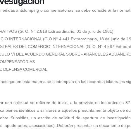
nvestigación
 medidas antidumping o compensatorias, se debe considerar la normativ
S (G. O. N° 2.818 Extraordinario, 01 de julio de 1981)
NTERNACIONAL (G.O N° 4.441 Extraordinario, 18 de junio de 19
LES DEL COMERCIO INTERNACIONAL (G. O. N° 4.567 Extraordinari
ÍCULO VI DEL ACUERDO GENERAL SOBRE - ARANCELES ADUANER
COMPENSATORIAS
DE DEFENSA COMERCIAL
ones que en esta materia se contemplan en los acuerdos bilaterales vi
una solicitud se refieren de inicio, a lo previsto en los artículos 
zca bienes idénticos o similares a aquellos presuntamente objeto de d
bre Subsidios, un escrito de solicitud de apertura de investigación
os, apoderados, asociaciones). Deberán presentar un documento de po