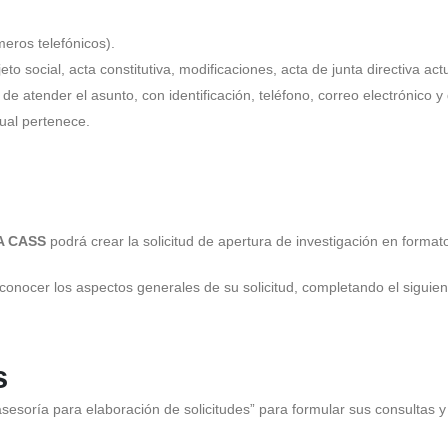
meros telefónicos).
o social, acta constitutiva, modificaciones, acta de junta directiva actu
e atender el asunto, con identificación, teléfono, correo electrónico y 
cual pertenece.
A CASS
podrá crear la solicitud de apertura de investigación en formato
y conocer los aspectos generales de su solicitud, completando el siguien
s
asesoría para elaboración de solicitudes” para formular sus consultas y 