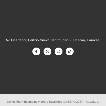
Av. Libertador, Edificio Nuevo Centro, piso 2, Chacao, Caracas.
Comisión Antidumping y sobre Subsidios
(CASS)
©
2024
–
Adscrito al